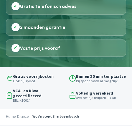
✓
Gratis telefonisch advies
✓
2 maanden garantie
✓
Vaste prijs vooraf
Gratis voorrijkosten
Binnen 30 min ter plaatse
Ook bij spoed
Bij spoed vaak al mogelijk
VCA- en Kiwa-
Volledig verzekerd
gecertificeerd
AVB tot 2,5 miljoen + CAR
BRL K10014
Home
Diensten
Wc Verstopt Shertogenbosch