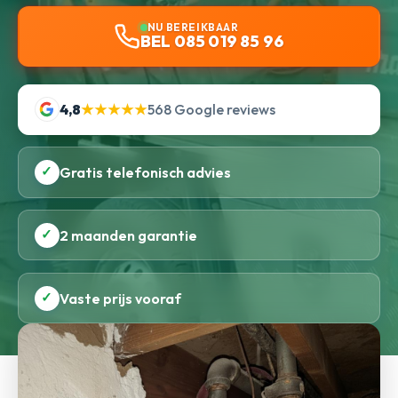
NU BEREIKBAAR
BEL 085 019 85 96
4,8
★★★★★
568 Google reviews
✓
Gratis telefonisch advies
✓
2 maanden garantie
✓
Vaste prijs vooraf