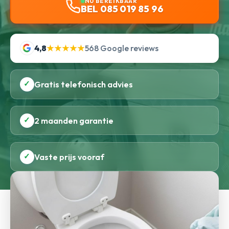
NU BEREIKBAAR
BEL 085 019 85 96
4,8
★★★★★
568 Google reviews
✓
Gratis telefonisch advies
✓
2 maanden garantie
✓
Vaste prijs vooraf