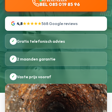
NU BEREIKBAAR
BEL 085 019 85 96
4,8
★★★★★
568 Google reviews
✓
Gratis telefonisch advies
✓
2 maanden garantie
✓
Vaste prijs vooraf