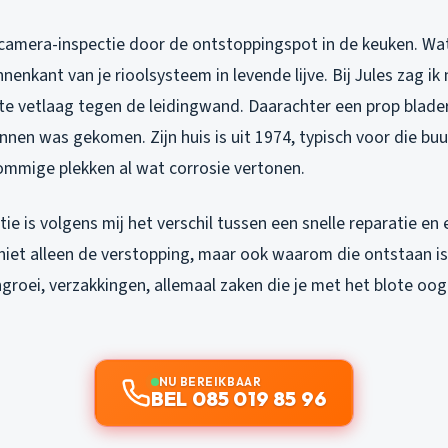
camera-inspectie door de ontstoppingspot in de keuken. Wat 
nnenkant van je rioolsysteem in levende lijve. Bij Jules zag i
e vetlaag tegen de leidingwand. Daarachter een prop blader
innen was gekomen. Zijn huis is uit 1974, typisch voor die bu
sommige plekken al wat corrosie vertonen.
ie is volgens mij het verschil tussen een snelle reparatie en 
 niet alleen de verstopping, maar ook waarom die ontstaan is
ngroei, verzakkingen, allemaal zaken die je met het blote oo
NU BEREIKBAAR
BEL 085 019 85 96