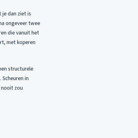
je dan ziet is
k na ongeveer twee
en die vanuit het
urt, met koperen
een structurele
. Scheuren in
g nooit zou