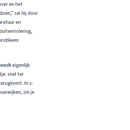
over en het
oen,” zei hij door
aratuur en
uitenriolering,
 probleem
bosch
eigenlijk
je: snel ter
terugkomt. In s-
wwijken, zie je