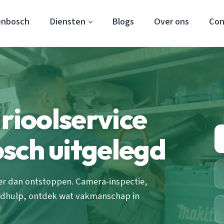
enbosch
Diensten
Blogs
Over ons
Con
rioolservice
sch uitgelegd
eer dan ontstoppen. Camera-inspectie,
oedhulp, ontdek wat vakmanschap in