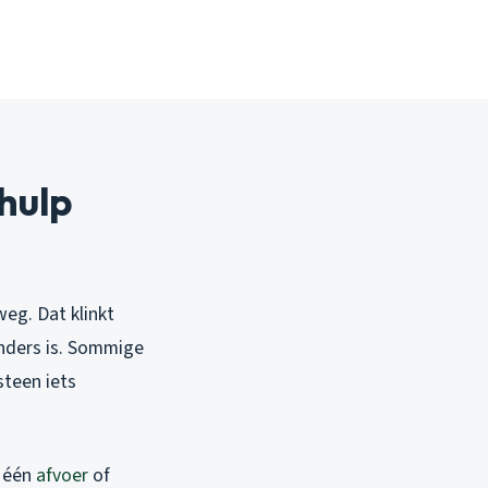
dhulp
eg. Dat klinkt
 anders is. Sommige
steen iets
t één
afvoer
of