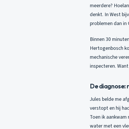
meerdere? Hoelang 
denkt. In West bi
problemen dan in 
Binnen 30 minuten 
Hertogenbosch kom 
mechanische veren
inspecteren. Want 
De diagnose: m
Jules belde me afg
verstopt en hij ha
Toen ik aankwam r
water met een vle