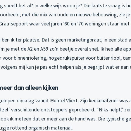
speelt het al? In welke wijk woon je? Die laatste vraag is be
jvoorbeeld, met die mix van oude en nieuwe bebouwing, zie j
Graafsepoort waar veel jaren ’60 en ’70 woningen staan met 
ben ik ter plaatse. Dat is geen marketingpraat, in een stad a
je met de A2 en A59 zo’n beetje overal snel. Ik heb alle app
 voor binnenriolering, hogedrukspuiter voor buitenriool, ca
volgens mij kun je pas echt helpen als je begrijpt wat er aan 
eer dan alleen kijken
elopen dinsdag vanuit Muntel Vliert. Zijn keukenafvoer was 
d zelf verschillende ontstoppers geprobeerd. “Niks helpt,” zei 
ook ik meteen dat er meer aan de hand was. Die typische ge
ugje rottend organisch materiaal.