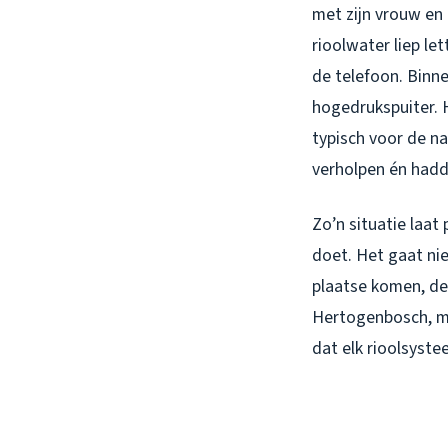
met zijn vrouw en
rioolwater liep le
de telefoon. Binn
hogedrukspuiter. H
typisch voor de na
verholpen én hadd
Zo’n situatie laat
doet. Het gaat ni
plaatse komen, de
Hertogenbosch, me
dat elk rioolsystee